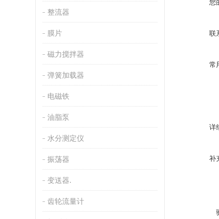
您
整流器
膜片
联
磁力搅拌器
常
弹簧加载器
电磁铁
油脂泵
详
水分测定仪
补
振荡器
变送器.
齿轮流量计