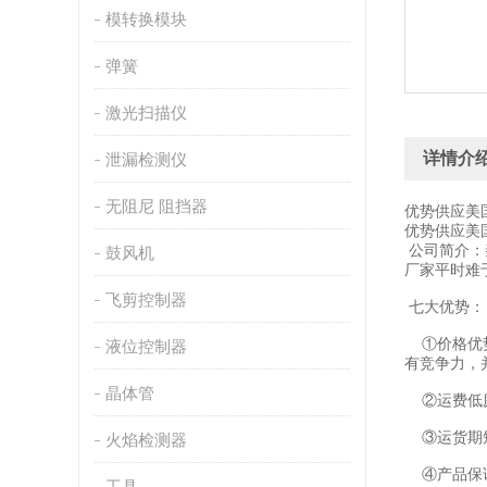
模转换模块
弹簧
激光扫描仪
详情介
泄漏检测仪
无阻尼 阻挡器
优势供应美
优势供应美
公司简介：
鼓风机
厂家平时难
飞剪控制器
七大优势：
①价格优势
液位控制器
有竞争力，
晶体管
②运费低廉
③运货期短
火焰检测器
④产品保证
工具