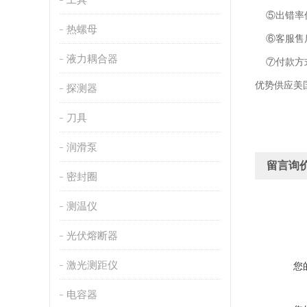
⑤出错率低
热螺母
⑥客服售后
液力耦合器
⑦付款方
优势供应美
探测器
刀具
润滑泵
留言询
密封圈
测温仪
光伏熔断器
激光测距仪
您
电容器