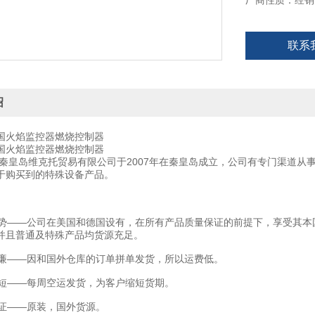
厂商性质：经销
联系
绍
国火焰监控器燃烧控制器
国火焰监控器燃烧控制器
秦皇岛维克托贸易有限公司于2007年在秦皇岛成立，公司有专门渠道从
于购买到的特殊设备产品。
——公司在美国和德国设有，在所有产品质量保证的前提下，享受其本
并且普通及特殊产品均货源充足。
——因和国外仓库的订单拼单发货，所以运费低。
——每周空运发货，为客户缩短货期。
——原装，国外货源。