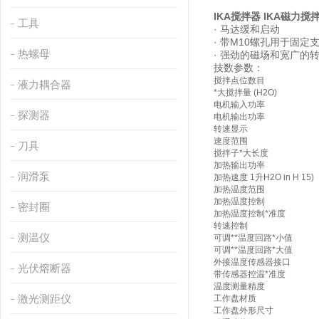
IKA搅拌器 IKA磁力搅
工具
· 马达缓和启动
· 带M10螺孔用于固定
热螺母
· 强劲的磁场和宽广的
技数参数：
搅拌点位数目
液力耦合器
*大搅拌量 (H2O)
电机输入功率
探测器
电机输出功率
转速显示
速度范围
刀具
搅拌子*大长度
加热输出功率
润滑泵
加热速度 1升H2O in H 15)
加热温度范围
加热温度控制
密封圈
加热温度控制*准度
转速控制
测温仪
可调**温度回路*小值
可调**温度回路*大值
外接温度传感器接口
光伏熔断器
带传感器控温*准度
温度测量精度
激光测距仪
工作盘材质
工作盘外形尺寸