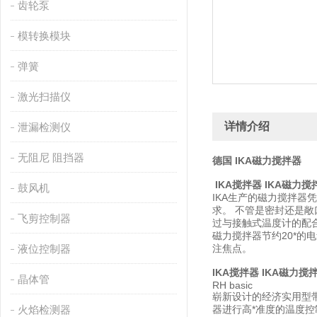
齿轮泵
模转换模块
弹簧
激光扫描仪
详情介绍
泄漏检测仪
无阻尼 阻挡器
德国
IKA磁力搅拌器
IKA搅拌器 IKA磁力搅
鼓风机
IKA生产的磁力搅拌器
求。 不管是密封还是敞
飞剪控制器
过与接触式温度计的配合
磁力搅拌器节约20*的
液位控制器
注焦点。
IKA搅拌器 IKA磁力搅
晶体管
RH basic
崭新设计的经济实用型带
火焰检测器
器进行高*准度的温度控制