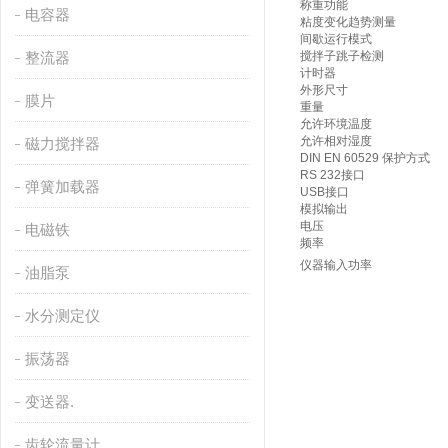
称重功能
电容器
粘度变化趋势测量
间歇运行模式
整流器
搅拌子跳子检测
计时器
外形尺寸
膜片
重量
允许环境温度
允许相对湿度
磁力搅拌器
DIN EN 60529 保护方式
RS 232接口
弹簧加载器
USB接口
模拟输出
电压
电磁铁
频率
仪器输入功率
油脂泵
水分测定仪
振荡器
变送器.
齿轮流量计