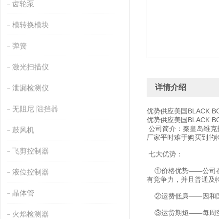
齿轮泵
模转换模块
弹簧
激光扫描仪
详情介绍
泄漏检测仪
无阻尼 阻挡器
优势供应美国BLACK B
优势供应美国BLACK B
公司简介：秦皇岛维克
鼓风机
厂家平时难于购买到的
飞剪控制器
七大优势：
①价格优势——公司在
液位控制器
有竞争力，并且普通及
晶体管
②运费低廉——因和国
③运货期短——每周空
火焰检测器