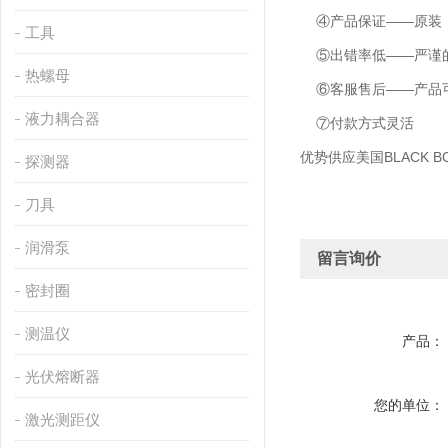
④产品保证——原装
工具
⑤出错率低——严谨的
热螺母
⑥客服售后——产品可
液力耦合器
⑦付款方式灵活
优势供应美国
BLACK 
探测器
刀具
润滑泵
留言询价
密封圈
测温仪
产品：
光伏熔断器
您的单位：
激光测距仪