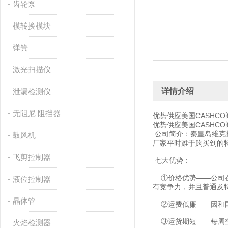
齿轮泵
模转换模块
弹簧
激光扫描仪
详情介绍
泄漏检测仪
无阻尼 阻挡器
优势供应美国CASHCO
优势供应美国CASHCO
公司简介：秦皇岛维克
鼓风机
厂家平时难于购买到的
飞剪控制器
七大优势：
①价格优势——公司在
液位控制器
有竞争力，并且普通及
晶体管
②运费低廉——因和国
③运货期短——每周空
火焰检测器