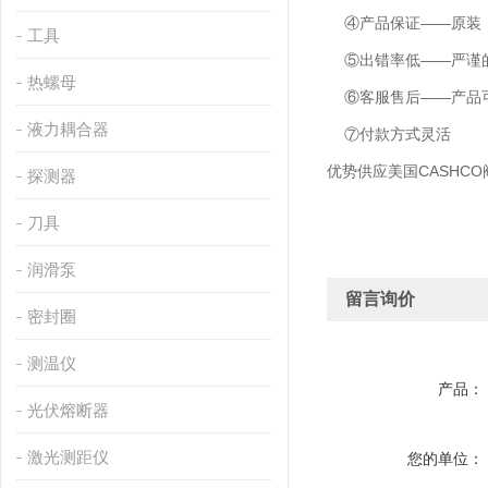
④产品保证——原装
工具
⑤出错率低——严谨的
热螺母
⑥客服售后——产品可
液力耦合器
⑦付款方式灵活
优势供应美国CASHCO
探测器
刀具
润滑泵
留言询价
密封圈
测温仪
产品：
光伏熔断器
激光测距仪
您的单位：