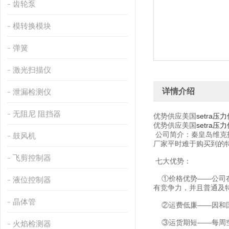
齿轮泵
模转换模块
弹簧
激光扫描仪
详情介绍
泄漏检测仪
无阻尼 阻挡器
优势供应美国
setra压
优势供应美国
setra压
公司简介：秦皇岛维克
鼓风机
厂家平时难于购买到的
飞剪控制器
七大优势：
①价格优势——公司在
液位控制器
有竞争力，并且普通及
晶体管
②运费低廉——因和国
③运货期短——每周空
火焰检测器