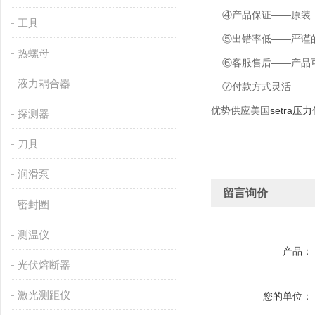
④产品保证——原装
工具
⑤出错率低——严谨的
热螺母
⑥客服售后——产品可
液力耦合器
⑦付款方式灵活
优势供应美国
setra压
探测器
刀具
润滑泵
留言询价
密封圈
测温仪
产品：
光伏熔断器
激光测距仪
您的单位：