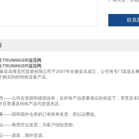
厂商性质：经销
联系
绍
TRUNINGER溢流阀
TRUNINGER溢流阀
秦皇岛维克托贸易有限公司于2007年在秦皇岛成立，公司有专门渠道从
于购买到的特殊设备产品。
——公司在美国和德国设有，在所有产品质量保证的前提下，享受其本
并且普通及特殊产品均货源充足。
——因和国外仓库的订单拼单发货，所以运费低。
——每周空运发货，为客户缩短货期。
——原装，国外货源。