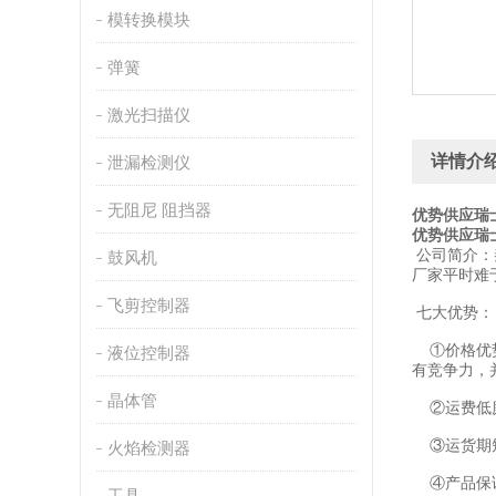
模转换模块
弹簧
激光扫描仪
详情介
泄漏检测仪
无阻尼 阻挡器
优势供应瑞士
优势供应瑞士
公司简介：
鼓风机
厂家平时难
飞剪控制器
七大优势：
①价格优势
液位控制器
有竞争力，
晶体管
②运费低廉
③运货期短
火焰检测器
④产品保证
工具