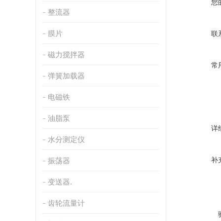
您
整流器
膜片
联
磁力搅拌器
常
弹簧加载器
电磁铁
油脂泵
详
水分测定仪
补
振荡器
变送器.
齿轮流量计