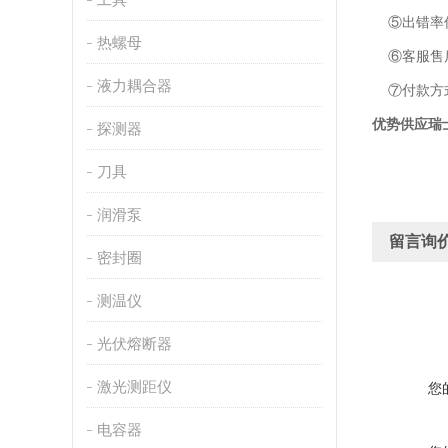
⑤出错率低
热螺母
⑥客服售后
液力耦合器
⑦付款方
优势供应瑞士
探测器
刀具
润滑泵
留言询
密封圈
测温仪
光伏熔断器
激光测距仪
您
电容器