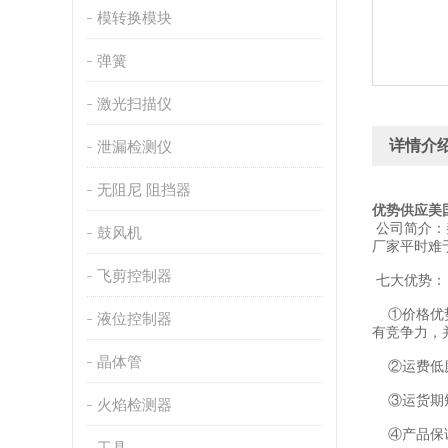
模转换模块
弹簧
激光扫描仪
详情介
泄漏检测仪
无阻尼 阻挡器
优势供应美国
公司简介：
鼓风机
厂家平时难
飞剪控制器
七大优势：
①价格优势
液位控制器
有竞争力，
晶体管
②运费低廉
③运货期短
火焰检测器
④产品保证
工具