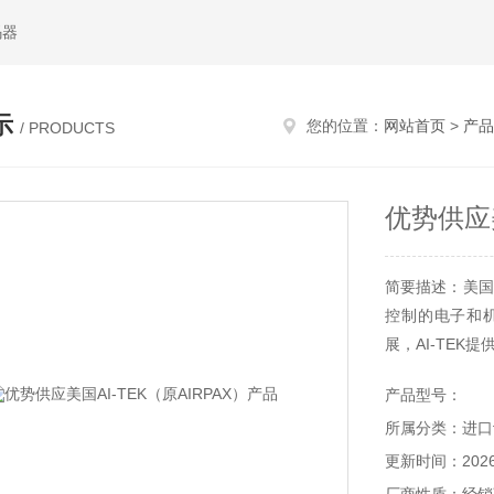
码器
示
您的位置：
网站首页
>
产品
/ PRODUCTS
优势供应美
简要描述：美国A
控制的电子和
展，AI-TEK
AI-TEK速
产品型号：
器技术,少数无
所属分类：进口
动冲击的条件下
更新时间：2026-