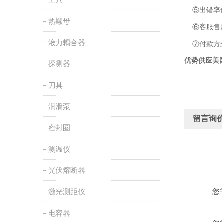
⑤出错率低
热螺母
⑥客服售后
液力耦合器
⑦付款方
优势供应美国
探测器
刀具
润滑泵
留言询
密封圈
测温仪
光伏熔断器
激光测距仪
您
电容器