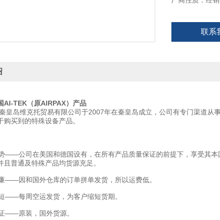
厂商性质：经销
联系
绍
AI-TEK（原AIRPAX）产品
秦皇岛维克托贸易有限公司于2007年在秦皇岛成立，公司有专门渠道从
于购买到的特殊设备产品。
——公司在美国和德国设有，在所有产品质量保证的前提下，享受其本
并且普通及特殊产品均货源充足。
——因和国外仓库的订单拼单发货，所以运费低。
——每周空运发货，为客户缩短货期。
——原装，国外货源。