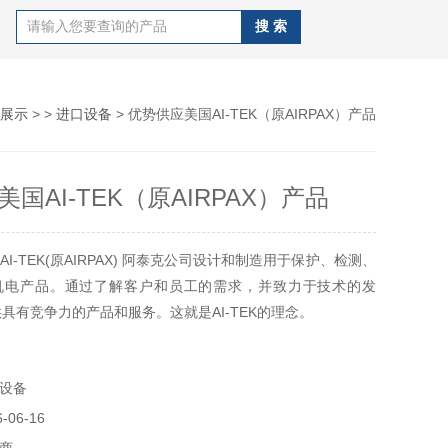
展示
> >
进口设备
> 优势供应美国AI-TEK（原AIRPAX）产品
国AI-TEK（原AIRPAX）产品
I-TEK(原AIRPAX) 阿泰克公司设计和制造用于保护、检测、
机电产品。通过了解客户和员工的需求，并致力于技术的发
提供具有竞争力的产品和服务。这就是AI-TEK的理念。
度传感器几十年来,控制和保护电路一直都依靠变磁阻磁性转速传感
运动部件及零件的转速传感器,能可靠地运行在恶劣的温度、振
设备
。
06-16