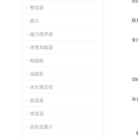
您
整流器
联
膜片
磁力搅拌器
常
弹簧加载器
电磁铁
油脂泵
详
水分测定仪
补
振荡器
变送器.
齿轮流量计