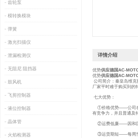
齿轮泵
模转换模块
弹簧
激光扫描仪
详情介绍
泄漏检测仪
无阻尼 阻挡器
优势
供应德国AC-MOTO
优势
供应德国AC-MOTO
公司简介：秦皇岛维克
鼓风机
厂家平时难于购买到的
飞剪控制器
七大优势：
①价格优势——公司在
液位控制器
有竞争力，并且普通及
晶体管
②运费低廉——因和国
③运货期短——每周空
火焰检测器