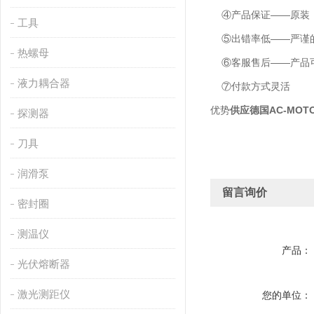
④产品保证——原装
工具
⑤出错率低——严谨的
热螺母
⑥客服售后——产品可
液力耦合器
⑦付款方式灵活
优势
供应德国AC-MOTO
探测器
刀具
润滑泵
留言询价
密封圈
测温仪
产品：
光伏熔断器
激光测距仪
您的单位：