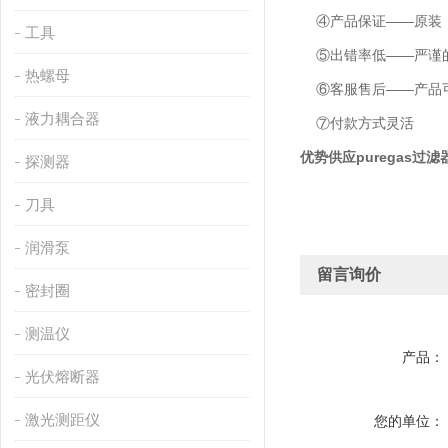
④产品保证——原装
工具
⑤出错率低——严谨的
热螺母
⑥客服售后——产品可
液力耦合器
⑦付款方式灵活
优势供应puregas过滤
探测器
刀具
润滑泵
留言询价
密封圈
测温仪
产品：
光伏熔断器
激光测距仪
您的单位：