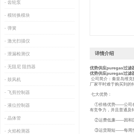
齿轮泵
模转换模块
弹簧
激光扫描仪
详情介绍
泄漏检测仪
无阻尼 阻挡器
优势供应puregas过滤
优势供应puregas过滤
公司简介：秦皇岛维克
鼓风机
厂家平时难于购买到的
飞剪控制器
七大优势：
①价格优势——公司在
液位控制器
有竞争力，并且普通及
晶体管
②运费低廉——因和国
③运货期短——每周空
火焰检测器