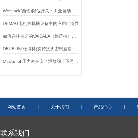
Westlock(西锁)限位开关：工业自动化领域的重要感知元件
DEMAG电机在机械设备中的应用广泛性
如何选择合适的VAISALA（维萨拉）传感器以满足您的需求？
DEUBLIN(杜博林)旋转接头密封唇接觖宽度和负载
McDaniel 压力表在安全泄放阀上下游压力监测中的应用
网站首页
关于我们
产品中心
|
|
|
联系我们