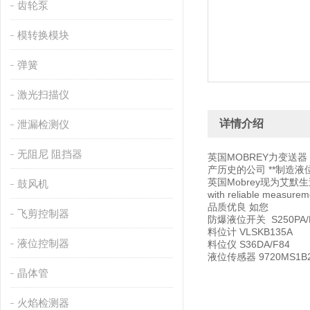
齿轮泵
模转换模块
弹簧
激光扫描仪
详情介绍
泄漏检测仪
无阻尼 阻挡器
英国MOBREY力变送器 
产历史的公司 **制造液
英国Mobrey现为艾默生过程管
鼓风机
with reliable m
品质优良 如您
飞剪控制器
防爆液位开关 S250PA/
料位计 VLSKB135A
液位控制器
料位仪 S36DA/F84
液位传感器 9720MS1B2
晶体管
火焰检测器