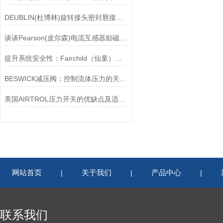
DEUBLIN(杜博林)旋转接头密封唇接觖宽度和负载
谈谈Pearson(皮尔森)电流互感器励磁特性试验的目的
提升系统安全性：Fairchild（仙童）调压阀的重要作用
BESWICK减压阀：控制流体压力的关键组件
美国AIRTROL压力开关的优缺点及适用范围讲解
网站首页
关于我们
产品中心
|
|
|
联系我们