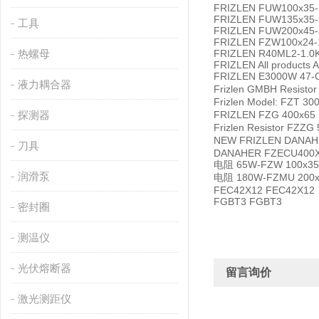
FRIZLEN FUW100x35-
FRIZLEN FUW135x35-
工具
FRIZLEN FUW200x45-
FRIZLEN FZW100x24-
热螺母
FRIZLEN R40ML2-1.0
FRIZLEN All products A
FRIZLEN E3000W 47
液力耦合器
Frizlen GMBH Resist
Frizlen Model: FZT 30
探测器
FRIZLEN FZG 400x65 
Frizlen Resistor FZ
NEW FRIZLEN DANAH
刀具
DANAHER FZECU400X
电阻 65W-FZW 100x35-
润滑泵
电阻 180W-FZMU 200x4
FEC42X12 FEC42X12
FGBT3 FGBT3
密封圈
测温仪
光伏熔断器
留言询价
激光测距仪