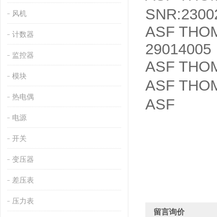
SNR:2300
风机
ASF THOM
计数器
29014005
监控器
ASF THOM
模块
ASF TH
热电偶
ASF
电源
开关
变压器
差压表
压力表
留言询价