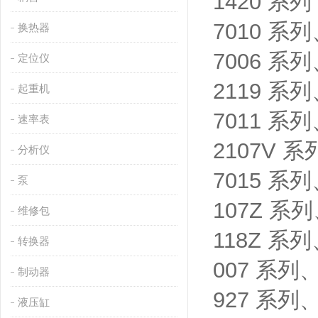
1420 系
7010 
换热器
7006 
定位仪
2119 
起重机
7011 
速率表
2107V
分析仪
7015 
泵
107Z 
维修包
118Z 
转换器
007 系
制动器
927 系列
液压缸