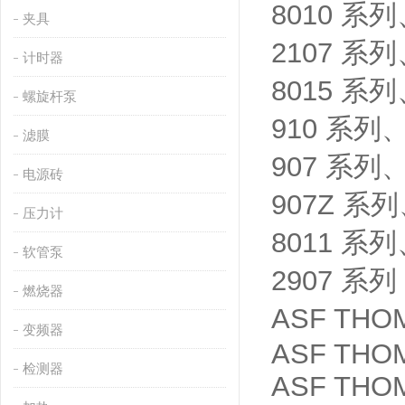
8010 
夹具
2107 
计时器
8015 
螺旋杆泵
910 系
滤膜
907 系
电源砖
907Z 
压力计
8011 
软管泵
2907 系列
燃烧器
ASF T
变频器
ASF THO
检测器
ASF THOMA