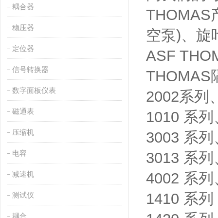
耦合器
THOMA
稳压器
空泵)、旋
定位器
ASF T
信号转换器
THOMAS
数字面板仪表
2002系
磁通表
1010 
压缩机
3003 
电容
3013 
减速机
4002 
1410 系
测试仪
耦合