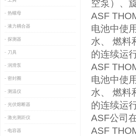
空泵）、旋
热螺母
ASF T
液力耦合器
电池中使
水、 燃料
探测器
的连续运
刀具
ASF T
润滑泵
电池中使
密封圈
水、 燃料
测温仪
的连续运
光伏熔断器
ASF公司
激光测距仪
ASF T
电容器