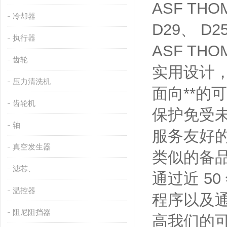
ASF THO
冷却器
D29、 D2
执行器
ASF T
齿轮
实用设计
压力清洗机
面向**的
齿轮机
保护免受
轴
服务友好的
真空发生器
类似的备
滤芯、
通过近 5
温控器
程序以及通过
阻尼阻挡器
高我们的