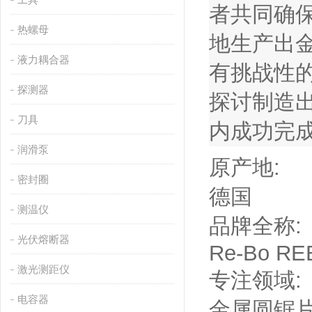
者共同确
热螺母
地生产出
液力耦合器
有挑战性
探测器
探讨制造
刀具
内成功完
润滑泵
原产地:
密封圈
德国
测温仪
品牌全称:
光伏熔断器
Re-Bo R
激光测距仪
专注领域:
电容器
金属圆锯