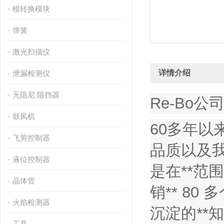
模转换模块
弹簧
激光扫描仪
详情介绍
泄漏检测仪
无阻尼 阻挡器
Re-Bo公
鼓风机
60多年以
飞剪控制器
品质以及
液位控制器
是在**范
晶体管
销** 8
火焰检测器
沉淀的*
工具