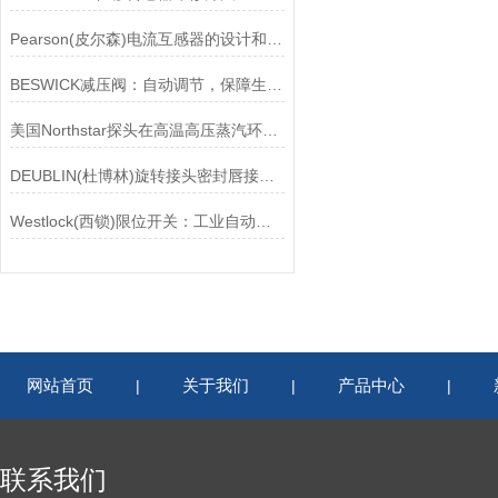
Pearson(皮尔森)电流互感器的设计和制造过程需要考虑多个因素
BESWICK减压阀：自动调节，保障生产无忧
美国Northstar探头在高温高压蒸汽环境下的液位测量可靠性
DEUBLIN(杜博林)旋转接头密封唇接觖宽度和负载
Westlock(西锁)限位开关：工业自动化领域的重要感知元件
网站首页
关于我们
产品中心
|
|
|
联系我们