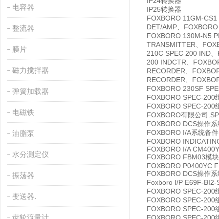
IP24转换器
电容器
IP25转换器
FOXBORO 11GM-CS1
DET/AMP、FOXBORO 
整流器
FOXBORO 130M-N5 
TRANSMITTER、FOXB
膜片
210C SPEC 200 IND
200 INDCTR、FOXBOR
磁力搅拌器
RECORDER、FOXBORO
RECORDER、FOXBORO
FOXBORO 230SF SPE
弹簧加载器
FOXBORO SPEC-200
FOXBORO SPEC-200
电磁铁
FOXBORO有限公司.SPEC
FOXBORO DCS操作系统
FOXBORO I/A系统备件 
油脂泵
FOXBORO INDICATIN
FOXBORO I/A CM400
水分测定仪
FOXBORO FBM03模块
FOXBORO P0400YC FB
FOXBORO DCS操作系统
振荡器
Foxboro I/P E69F-B
FOXBORO SPEC-200
变送器.
FOXBORO SPEC-200
FOXBORO SPEC-200
齿轮流量计
FOXBORO SPEC-200