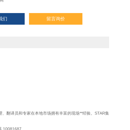
商
管道、机械、采矿、冶金
我们
留言询价
）公司简介
）, STAR集团在**30多个国家设有50个分支机构。因此，公司
译员和专家在本地市场拥有丰富的现场**经验。
目经理、翻译员和专家在本地市场拥有丰富的现场**经验。STAR集
 10081687