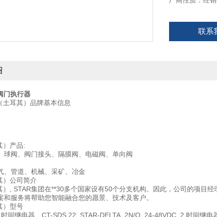
厂商性质：经销
应用领域:
石油、天然气、
联系
Star（土耳其
Star（土耳其
的项目经理、翻
绍
r阀门执行器
r（土耳其）品牌基本信息
其）产品:
、球阀、阀门接头、隔膜阀、电磁阀、单向阀
气、管道、机械、采矿、冶金
耳其）公司简介
耳其）, STAR集团在**30多个国家设有50个分支机构。因此，公司的项
案和服务将帮助您智能融合您的愿景、技术及客户。
耳其）型号
 时间继电器 CT-SDS.22, STAR-DELTA, 2N/O, 24-48VDC, 2 时间继电器