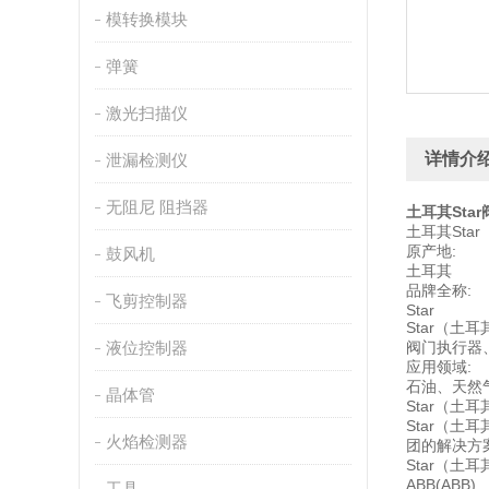
模转换模块
弹簧
激光扫描仪
详情介
泄漏检测仪
无阻尼 阻挡器
土耳其Sta
土耳其Sta
原产地:
鼓风机
土耳其
品牌全称:
飞剪控制器
Star
Star（土耳
液位控制器
阀门执行器
应用领域:
石油、天然
晶体管
Star（土
Star（土
火焰检测器
团的解决方
Star（土
ABB(ABB)
工具