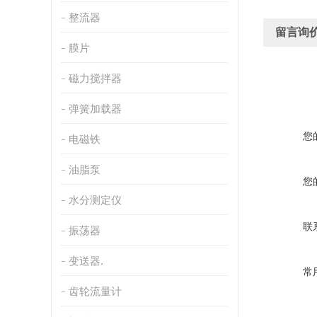
整流器
留言询
膜片
磁力搅拌器
弹簧加载器
您
电磁铁
油脂泵
您
水分测定仪
联
振荡器
变送器.
常
齿轮流量计