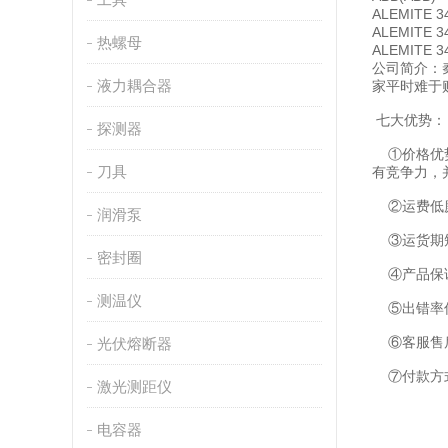
ALEMITE 
ALEMITE 
热螺母
ALEMITE 
公司简介：
液力耦合器
家平时难于
七大优势：
探测器
①价格优势
刀具
有竞争力，
②运费低廉
润滑泵
③运货期短
密封圈
④产品保证
测温仪
⑤出错率低
⑥客服售后
光伏熔断器
⑦付款方
激光测距仪
电容器