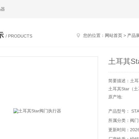
码器
示
您的位置：
网站首页
>
产品
/ PRODUCTS
土耳其St
简要描述：土耳其
土耳其Star（
原产地:
土耳其
产品型号： STAR
品牌全称:
所属分类：阀门
Star
Star（土耳其）
更新时间：2026-
阀门执行器、球