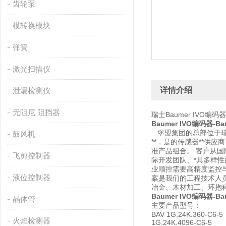
齿轮泵
模转换模块
弹簧
激光扫描仪
详情介绍
泄漏检测仪
无阻尼 阻挡器
瑞士Baumer IVO编码器
Baumer IVO编码器-Bau
堡盟集团的总部位于瑞士F
鼓风机
**，是的传感器**供
准产品组合。 客户从国
飞剪控制器
际开发团队、*具多样
业顺控需要高精度监控与
液位控制器
案是我们的工程技术人
冶金、木材加工、环抱
Baumer IVO编码器-Bau
晶体管
主要产品型号：
BAV 1G.24K.360-C6
火焰检测器
1G.24K.4096-C6-5