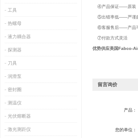
④产品保证——原装
工具
⑤出错率低——严谨的
热螺母
⑥客服售后——产品可
液力耦合器
⑦付款方式灵活
优势供应美国Fabco-Ai
探测器
刀具
润滑泵
留言询价
密封圈
测温仪
产品：
光伏熔断器
激光测距仪
您的单位：