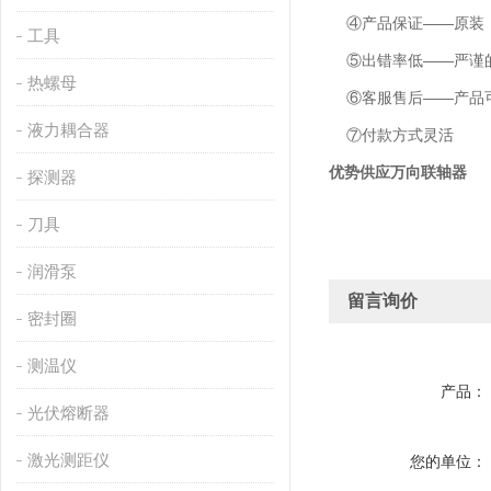
④产品保证——原装
工具
⑤出错率低——严谨的
热螺母
⑥客服售后——产品可
液力耦合器
⑦付款方式灵活
优势供应万向联轴器
探测器
刀具
润滑泵
留言询价
密封圈
测温仪
产品：
光伏熔断器
激光测距仪
您的单位：