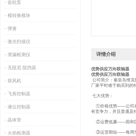
齿轮泵
模转换模块
弹簧
激光扫描仪
详情介绍
泄漏检测仪
无阻尼 阻挡器
优势供应万向联轴器
优势供应万向联轴器
公司简介：秦皇岛维克
鼓风机
厂家平时难于购买到的
飞剪控制器
七大优势：
①价格优势——公司在
液位控制器
有竞争力，并且普通及
晶体管
②运费低廉——因和国
③运货期短——每周空
火焰检测器