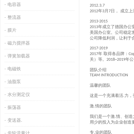
电容器
2012.3.7
年
月
日， 成立
2012
3
7
整流器
2013-2015
年成立了德国办公
2013
膜片
美国办公室。公司稳定
公司降低利润，让利于
磁力搅拌器
2017-2019
年 取得各品牌：
2017
Co
弹簧加载器
关）等。
年公
2018~2019
电磁铁
团队介绍
TEAM INTRODUCTION
油脂泵
温馨的团队
水分测定仪
这是一个充满着活
力，
.
激
情的团队
.
振荡器
我们是一个激
情、创造
.
变送器.
用少的投入为企业创造
专
业的团队
齿轮流量计
.