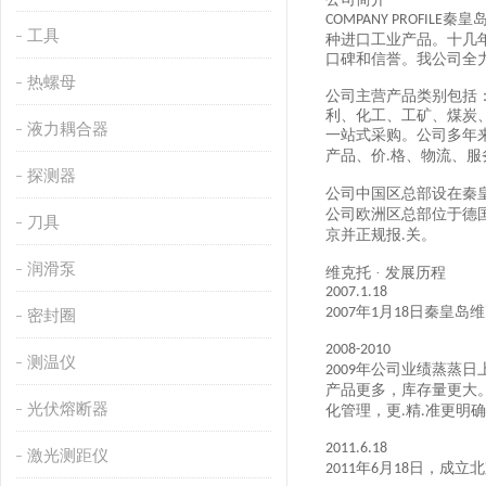
秦皇
COMPANY PROFILE
工具
种进口工业产品。十几
口碑和信誉。我公司全
热螺母
公司主营产品类别包括
利、化工、工矿、煤炭
液力耦合器
一站式采购。公司多年
产品、价
格、物流、服
.
探测器
公司中国区总部设在秦
公司欧洲区总部位于德
刀具
京并正规报
关。
.
润滑泵
维克托
· 发展历程
2007.1.18
年
月
日秦皇岛维
2007
1
18
密封圈
2008-2010
测温仪
年公司业绩蒸蒸日
2009
产品更多，库存量更大
光伏熔断器
化管理，更
精
准更明确
.
.
2011.6.18
激光测距仪
年
月
日，成立北
2011
6
18