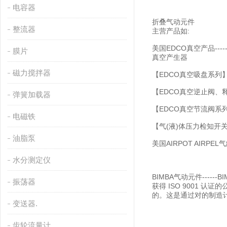
电容器
折叠气动元件
整流器
主营产品如:
美国EDCO真空产品---
膜片
真空产生器
磁力搅拌器
【EDCO真空吸盘系列
【EDCO真空逆止阀、
弹簧加载器
【EDCO真空节流阀系列
电磁铁
【气(液)体压力检知开
油脂泵
美国AIRPOT AIRPE
水分测定仪
BIMBA气动元件----
振荡器
获得 ISO 9001
的。这是通过对的制造
变送器.
齿轮流量计