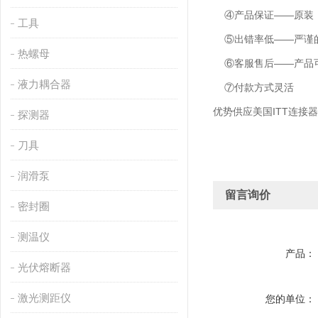
④产品保证——原装
工具
⑤出错率低——严谨的
热螺母
⑥客服售后——产品可
液力耦合器
⑦付款方式灵活
优势供应美国ITT连接器
探测器
刀具
润滑泵
留言询价
密封圈
测温仪
产品：
光伏熔断器
激光测距仪
您的单位：