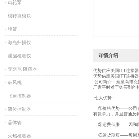
齿轮泵
模转换模块
弹簧
激光扫描仪
详情介绍
泄漏检测仪
无阻尼 阻挡器
优势供应美国ITT连接器
优势供应美国ITT连接器
公司简介：秦皇岛维克
鼓风机
厂家平时难于购买到的
飞剪控制器
七大优势：
①价格优势——公司在
液位控制器
有竞争力，并且普通及
晶体管
②运费低廉——因和国
③运货期短——每周空
火焰检测器