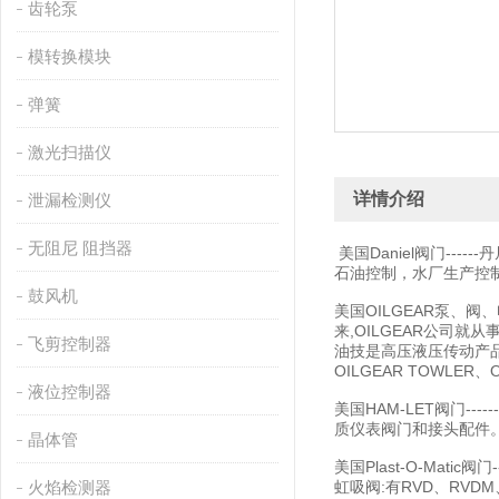
齿轮泵
模转换模块
弹簧
激光扫描仪
详情介绍
泄漏检测仪
无阻尼 阻挡器
美国Daniel阀门--
石油控制，水厂生产控
鼓风机
美国OILGEAR泵、阀、
来,OILGEAR公司
飞剪控制器
油技是高压液压传动产品
OILGEAR TOWLER
液位控制器
美国HAM-LET阀门-
质仪表阀门和接头配件
晶体管
美国Plast-O-Mat
火焰检测器
虹吸阀:有RVD、RVDM、