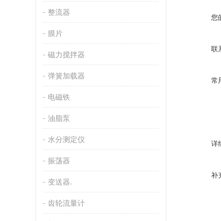
整流器
您
膜片
联
磁力搅拌器
弹簧加载器
常
电磁铁
油脂泵
水分测定仪
详
振荡器
补
变送器.
齿轮流量计