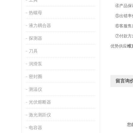
④产品保证
热螺母
⑤出错率低
液力耦合器
⑥客服售后
⑦付款方
探测器
优势供应
维
刀具
润滑泵
密封圈
留言询
测温仪
光伏熔断器
激光测距仪
您
电容器