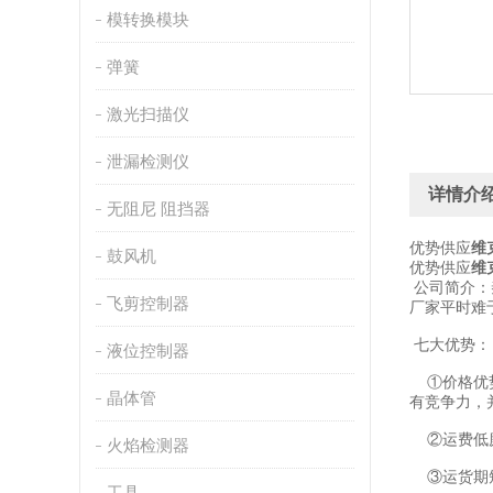
模转换模块
弹簧
激光扫描仪
泄漏检测仪
详情介
无阻尼 阻挡器
优势供应
维
鼓风机
优势供应
维
公司简介：
飞剪控制器
厂家平时难
七大优势：
液位控制器
①价格优势
晶体管
有竞争力，
②运费低廉
火焰检测器
③运货期短
工具