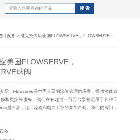
进口设备
> 维克托供应美国FLOWSERVE，FLOWSERVE球阀
应美国FLOWSERVE，
ERVE球阀
介绍：Flowserve是世界首要的流体管理供应商，提供流体管
维修和更换等服务。我们在有超过一百万台泵被运用于各种工
wserve是石油，化工流程和电力工业的泵生产商。我们的阀门，
自动控制产品和流体管理服务系列被广泛应用于化学，石化，
然气，食品等各个领域
设备