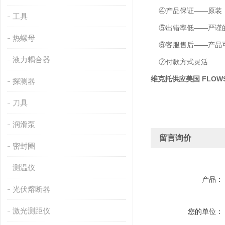
④产品保证——原装
工具
⑤出错率低——严谨的
热螺母
⑥客服售后——产品可
液力耦合器
⑦付款方式灵活
维克托供应美国 FLOW
探测器
刀具
润滑泵
留言询价
密封圈
测温仪
产品：
光伏熔断器
激光测距仪
您的单位：