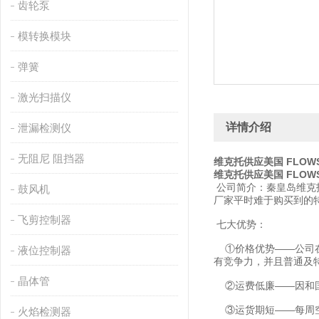
齿轮泵
模转换模块
弹簧
激光扫描仪
详情介绍
泄漏检测仪
无阻尼 阻挡器
维克托供应美国 FLOW
维克托供应美国 FLOW
公司简介：秦皇岛维克
鼓风机
厂家平时难于购买到的
飞剪控制器
七大优势：
①价格优势——公司在
液位控制器
有竞争力，并且普通及
晶体管
②运费低廉——因和国
③运货期短——每周空
火焰检测器