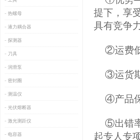
提下，享
热螺母
具有竞争
液力耦合器
探测器
②运费低
刀具
润滑泵
③运货期
密封圈
测温仪
④产品保
光伏熔断器
⑤出错率
激光测距仪
起专人专
电容器