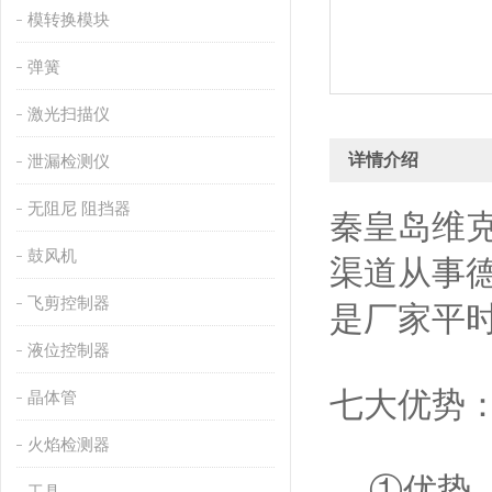
模转换模块
弹簧
激光扫描仪
详情介绍
泄漏检测仪
无阻尼 阻挡器
秦皇岛维克
鼓风机
渠道从事
飞剪控制器
是厂家平
液位控制器
七大优势
晶体管
火焰检测器
①优势—
工具