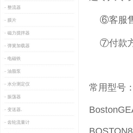
整流器
⑥客服售
膜片
磁力搅拌器
⑦付款方
弹簧加载器
电磁铁
油脂泵
水分测定仪
常用型号：Bo
振荡器
BostonGE
变送器.
齿轮流量计
BOSTON8