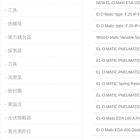
工具
El O Matic~type: F 20 IP 6
热螺母
El-O-Matic~type:-F-20-IP-
液力耦合器
Wrist-O-Matic Variable S
EL-O-MATIC PNEUMATI
探测器
EL-O-MATIC PNEUMATIC
刀具
EL-O-MATIC PNEUMATIC
润滑泵
密封圈
EL-O-MATIC PNEUMATIC
测温仪
EL-O-MATIC PNEUMATIC
光伏熔断器
EL-O-Matic EDA 100-A Pn
El-O-Matic EDA-600 Dou
激光测距仪