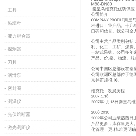
M88-DN80
秦皇岛维克托优势供应
工具
公司简介
秦皇
COMPANY PROFILE
热螺母
种进口工业产品。十几
口碑和信誉。我公司全
液力耦合器
公司主营产品类别包括
利、化工、工矿、煤炭
探测器
一站式采购。公司多年
产品、价
格、物流、服
.
刀具
公司中国区总部设在秦
公司欧洲区总部位于德
润滑泵
京并正规报
关。
.
密封圈
维克托
· 发展历程
2007.1.18
测温仪
年
月
日秦皇岛维
2007
1
18
2008-2010
光伏熔断器
年公司业绩蒸蒸日
2009
产品更多，库存量更大
激光测距仪
化管理，更
精
准更明确
.
.