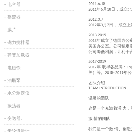
电容器
2011.6.18
年
月
日，成立北
2011
6
18
整流器
2012.3.7
年
月
日， 成立
2012
3
7
膜片
2013-2015
年成立了德国办公
2013
磁力搅拌器
美国办公室。公司稳定
公司降低利润，让利于
弹簧加载器
2017-2019
年 取得各品牌：
电磁铁
2017
Co
关）等。
年公
2018~2019
油脂泵
团队介绍
TEAM INTRODUCTION
水分测定仪
温馨的团队
振荡器
这是一个充满着活
力，
.
变送器.
激
情的团队
.
我们是一个激
情、创造
.
齿轮流量计