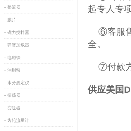
起专人专
整流器
膜片
⑥客服售
磁力搅拌器
全。
弹簧加载器
电磁铁
⑦付款方
油脂泵
水分测定仪
供应美国De
振荡器
变送器.
齿轮流量计