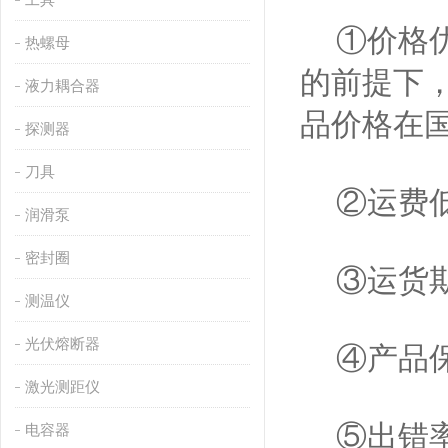
①价格优
热螺母
的前提下
液力耦合器
品价格在
探测器
刀具
②运费低
润滑泵
密封圈
③运货期
测温仪
光伏熔断器
④产品保
激光测距仪
⑤出错率
电容器