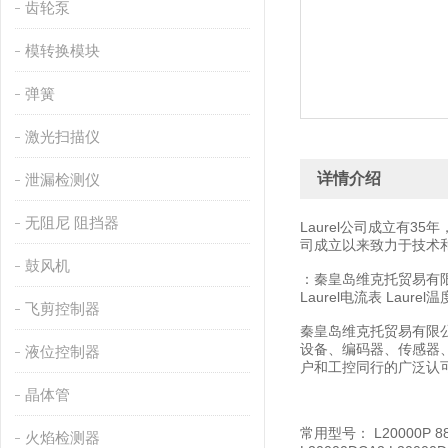
齿轮泵
模转换模块
弹簧
激光扫描仪
详情介绍
泄漏检测仪
无阻尼 阻挡器
Laurel公司成立有
司成立以来致力于技术
鼓风机
：秦皇岛维克托贸易有限公司优势
Laurel电流表 Laurel
飞剪控制器
秦皇岛维克托贸易有限
设备、编码器、传感器
液位控制器
户和工控同行的广泛认
晶体管
常用型号： L20000P 88-
火焰检测器