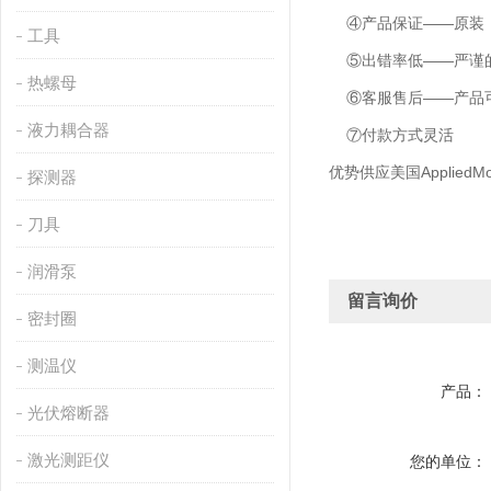
④产品保证——原装
工具
⑤出错率低——严谨的
热螺母
⑥客服售后——产品可
液力耦合器
⑦付款方式灵活
优势供应美国AppliedM
探测器
刀具
润滑泵
留言询价
密封圈
测温仪
产品：
光伏熔断器
激光测距仪
您的单位：