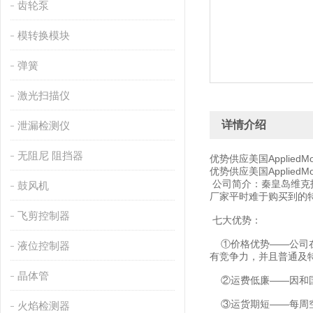
齿轮泵
模转换模块
弹簧
激光扫描仪
详情介绍
泄漏检测仪
无阻尼 阻挡器
优势供应美国AppliedM
优势供应美国AppliedM
公司简介：秦皇岛维克
鼓风机
厂家平时难于购买到的
飞剪控制器
七大优势：
①价格优势——公司在
液位控制器
有竞争力，并且普通及
晶体管
②运费低廉——因和国
③运货期短——每周空
火焰检测器