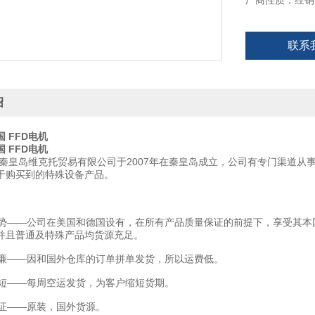
厂商性质：经销
联系
绍
国 FFD电机
国 FFD电机
秦皇岛维克托贸易有限公司于2007年在秦皇岛成立，公司有专门渠道从
于购买到的特殊设备产品。
——公司在美国和德国设有，在所有产品质量保证的前提下，享受其本
并且普通及特殊产品均货源充足。
——因和国外仓库的订单拼单发货，所以运费低。
——每周空运发货，为客户缩短货期。
——原装，国外货源。