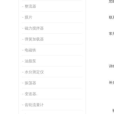
您
整流器
膜片
联
磁力搅拌器
常
弹簧加载器
电磁铁
油脂泵
详
水分测定仪
补
振荡器
变送器.
齿轮流量计