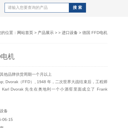
您的位置：
网站首页
>
产品展示
> >
进口设备
> 德国 FFD电机
D电机
其他品牌供货周期一个月以上
;amp; Dvorak（FFD）, 1948 年，二次世界大战结束后，工程师
k 和 Karl Dvorak 先生在奥地利一个小酒窖里面成立了 Frank
 Dvorak 公司，也就是被人所熟知的 FFD 公司，起初只是修理在
坏的电机和变压器，随着奥地利经济的复苏，新型电机需求的
设备
决
06-15