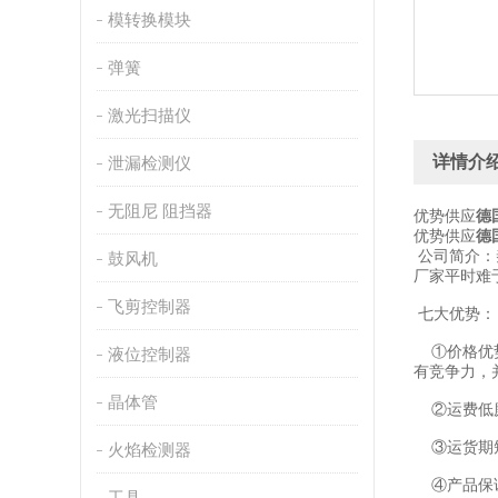
模转换模块
弹簧
激光扫描仪
详情介
泄漏检测仪
无阻尼 阻挡器
优势供应
德
优势供应
德
公司简介：
鼓风机
厂家平时难
飞剪控制器
七大优势：
①价格优势
液位控制器
有竞争力，
晶体管
②运费低廉
③运货期短
火焰检测器
④产品保证
工具