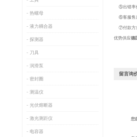
⑤出错率低
热螺母
⑥客服售后
液力耦合器
⑦付款方
优势供应
德
探测器
刀具
润滑泵
留言询
密封圈
测温仪
光伏熔断器
激光测距仪
您
电容器