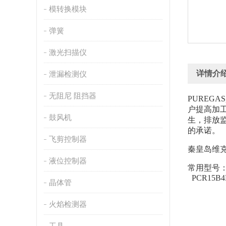
模转换模块
弹簧
激光扫描仪
详情介
泄漏检测仪
无阻尼 阻挡器
PUREG
户提高加工
鼓风机
生，排放监
的承诺。
飞剪控制器
秦皇岛维
液位控制器
常用型号
PCR15B
晶体管
火焰检测器
工具