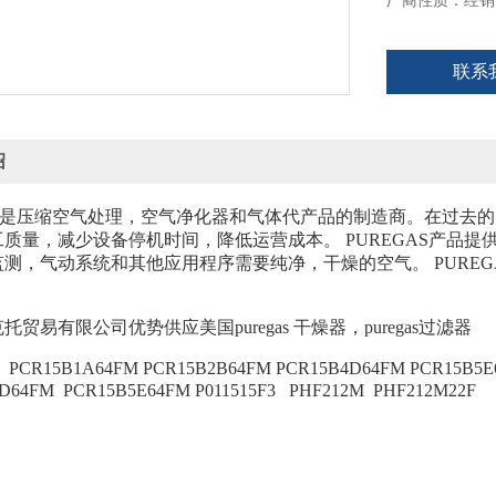
厂商性质：经销
联系
绍
AS是压缩空气处理，空气净化器和气体代产品的制造商。在过去的5
质量，减少设备停机时间，降低运营成本。 PUREGAS产品
测，气动系统和其他应用程序需要纯净，干燥的空气。 PURE
克托贸易有限公司优势供应美国
puregas 干燥器
，
puregas
过滤器
：
PCR15B1A64FM
PCR15B2B64FM PCR15B4D64FM PCR15B5
4D64FM PCR15B5E64FM
P011515F3
PHF212M
PHF212M22F