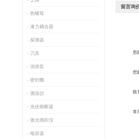
留言询
热螺母
液力耦合器
探测器
您
刀具
润滑泵
您
密封圈
联
测温仪
光伏熔断器
常
激光测距仪
电容器