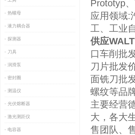
Prototy
热螺母
应用领域:
液力耦合器
工、工业
供应WALT
探测器
口车削批
刀具
刀片批发
润滑泵
面铣刀批
密封圈
螺纹等品
测温仪
主要经营
光伏熔断器
大，各大
激光测距仪
售团队、
电容器