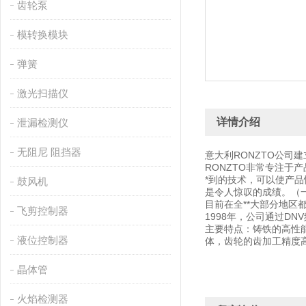
齿轮泵
模转换模块
弹簧
激光扫描仪
详情介绍
泄漏检测仪
无阻尼 阻挡器
意大利RONZTO公司
RONZTO非常专注于
*到的技术，可以使产品性
鼓风机
是令人惊叹的成绩。（一般公
目前在全**大部分地区
飞剪控制器
1998年，公司通过DN
主要特点：铸铁的高性能
液位控制器
体，齿轮的齿加工精度
晶体管
火焰检测器