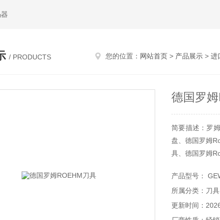
码器
示
您的位置：
网站首页
>
产品展示
>
进
/ PRODUCTS
德国罗姆
简要描述：罗姆R
盘、德国罗姆Ro
具、德国罗姆Ro
车床零件
产品型号： GEWI
Roehm Gm
所属分类：刀具
是***大的工装
夹具、
更新时间：2026-