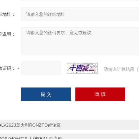
细地址：
充说明：
验证码：
请输入计算结果（
ALV2623意大利RONZTO齿轮泵
PO6 040#6C意大利SEIM 溢流阀