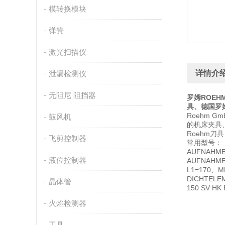
模转换模块
弹簧
激光扫描仪
详情介
泄漏检测仪
无阻尼 阻挡器
罗姆
ROEH
具、德国罗
Roehm 
鼓风机
的机床夹具、
Roehm刀
飞剪控制器
常用型号：
AUFNAHME
液位控制器
AUFNAHME
L1=170、MK
DICHTELE
晶体管
150 SV HK
火焰检测器
工具