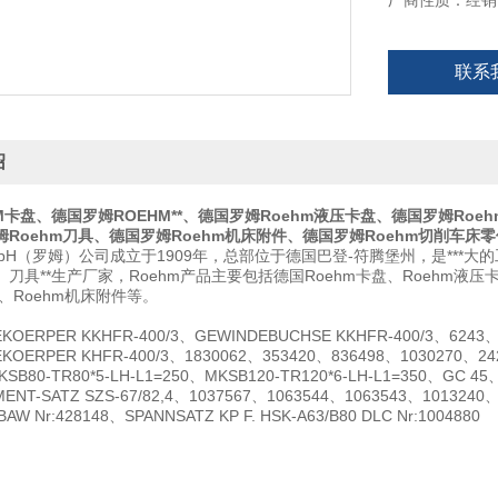
厂商性质：经销
联系
绍
M
卡盘、德国罗姆
ROEHM
**、德国罗姆
Roehm
液压卡盘、德国罗姆
Roeh
姆
Roehm
刀具、德国罗姆
Roehm
机床附件、德国罗姆
Roehm
切削车床零
GmbH（罗姆）公司成立于1909年，总部位于德国巴登-符腾堡州，是***大的
刀具**生产厂家，Roehm产品主要包括德国Roehm卡盘、Roehm液压卡
具、Roehm机床附件等。
KOERPER KKHFR-400/3、GEWINDEBUCHSE KKHFR-400/3、6243、
KOERPER KHFR-400/3、1830062、353420、836498、1030270、24
SB80-TR80*5-LH-L1=250、MKSB120-TR120*6-LH-L1=350、GC 45、
MENT-SATZ SZS-67/82,4、1037567、1063544、1063543、101324
 BAW Nr:428148、SPANNSATZ KP F. HSK-A63/B80 DLC Nr:1004880