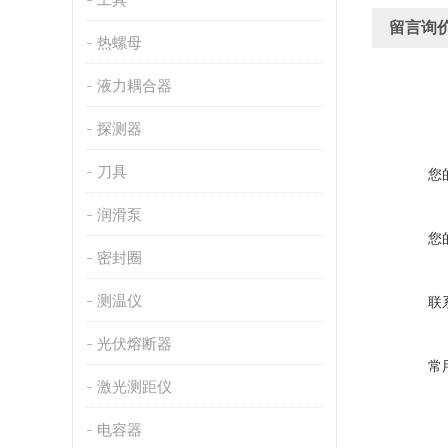
留言询
热螺母
液力耦合器
探测器
刀具
您
润滑泵
您
密封圈
测温仪
联
光伏熔断器
常
激光测距仪
电容器