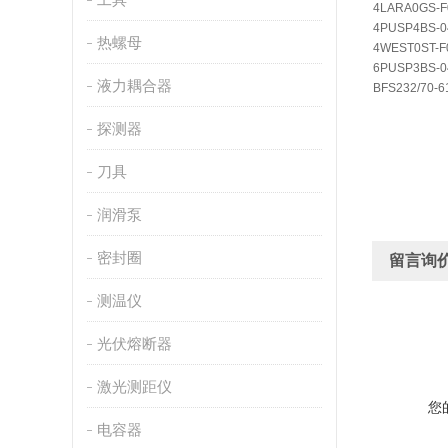
4LARA0GS-F
4PUSP4BS-0
热螺母
4WEST0ST-F
6PUSP3BS-0
液力耦合器
BFS232/70-6
探测器
刀具
润滑泵
密封圈
留言询
测温仪
光伏熔断器
激光测距仪
您
电容器