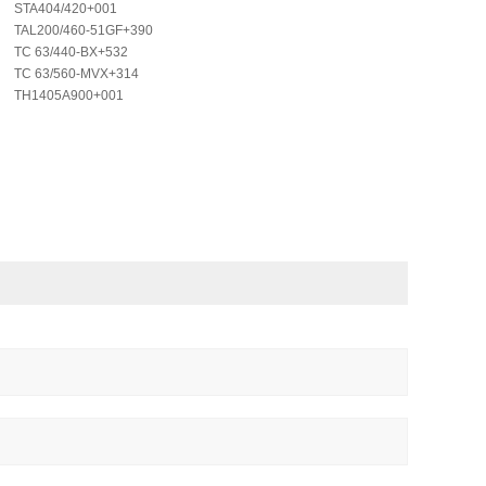
STA404/420+001
TAL200/460-51GF+390
TC 63/440-BX+532
TC 63/560-MVX+314
TH1405A900+001