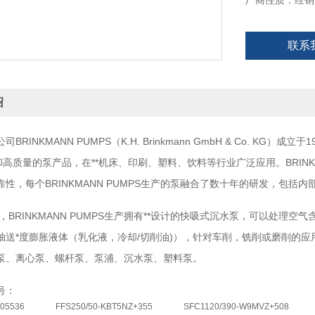
厂商性质：经销
联系
绍
RINKMANN PUMPS（K.H. Brinkmann GmbH & Co. KG）成立于1
和高质量的泵产品，在**机床、印刷、塑料、饮料等行业广泛应用。BRINK
靠性，每个BRINKMANN PUMPS生产的泵融合了数十年的研发，包
BRINKMANN PUMPS生产拥有**设计的快吸式沉水泵，可以处理空气含
抽送*度膨胀液体（乳化液，冷却/切削油)），针对车削，铣削或磨削的应用
泵、离心泵、螺杆泵、泵浦、沉水泵、塑料泵。
号：
05536
FFS250/50-KBT5NZ+355
SFC1120/390-W9MVZ+508