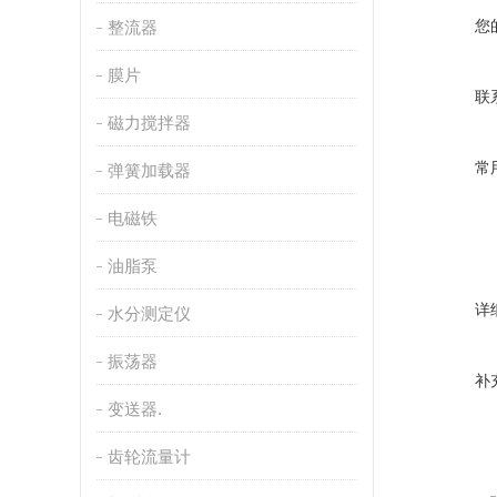
您
整流器
膜片
联
磁力搅拌器
常
弹簧加载器
电磁铁
油脂泵
详
水分测定仪
振荡器
补
变送器.
齿轮流量计