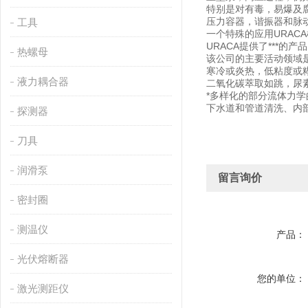
特别是对有毒，易爆及
压力容器，谐振器和脉
工具
一个特殊的应用URAC
URACA提供了***的
热螺母
该公司的主要活动领域是30
寒冷或炎热，低粘度或糊
液力耦合器
二氧化碳萃取如跳，尿
*多样化的部分流体力
下水道和管道清洗、内
探测器
刀具
润滑泵
留言询价
密封圈
测温仪
产品：
光伏熔断器
您的单位：
激光测距仪