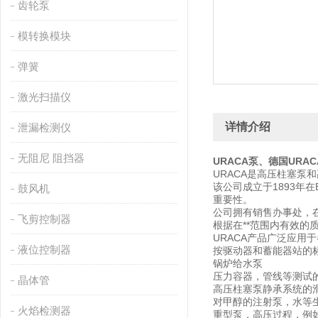
齿轮泵
模转换模块
弹簧
激光扫描仪
详情介绍
泄漏检测仪
无阻尼 阻挡器
URACA
泵、德国
URAC
URACA是高压柱塞泵和
该公司成立于1893年在
鼓风机
重要性。
公司拥有销售办事处，在
飞剪控制器
根据在**范围内有效的
URACA产品广泛应用
液位控制器
按驱动器和蓄能器站的
锅炉给水泵
压力容器，管线等测试
晶体管
高压柱塞泵静
承系统的滑油
对甲醇的注射泵，水等
火焰检测器
重型泵，高压过程，例