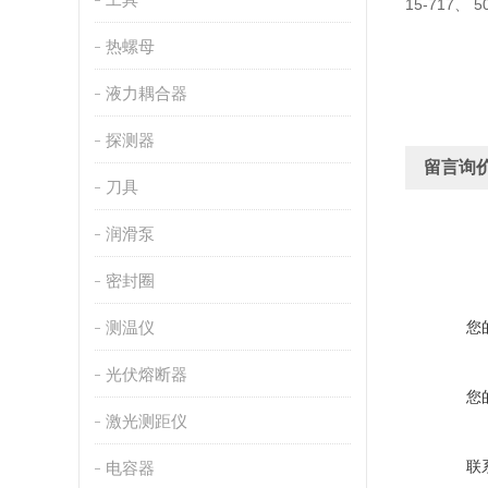
15-717、 5
热螺母
液力耦合器
探测器
留言询
刀具
润滑泵
密封圈
测温仪
您
光伏熔断器
您
激光测距仪
联
电容器