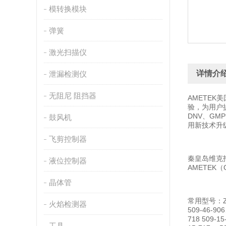
模转换模块
弹簧
激光扫描仪
详情介
泄漏检测仪
无阻尼 阻挡器
AMETE
验，为用户提
DNV、G
鼓风机
用新技术升
飞剪控制器
秦皇岛维克托贸
液位控制器
AMETEK
晶体管
常用型号：Z03-
火焰检测器
509-46-90
718 509-1
工具