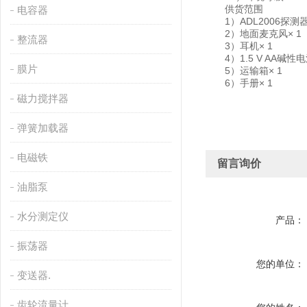
供货范围
电容器
1）ADL2006探测器
2）地面麦克风× 1
整流器
3）耳机× 1
4）1.5 V AA碱性电
膜片
5）运输箱× 1
6）手册× 1
磁力搅拌器
弹簧加载器
电磁铁
留言询价
油脂泵
水分测定仪
产品：
振荡器
您的单位：
变送器.
齿轮流量计