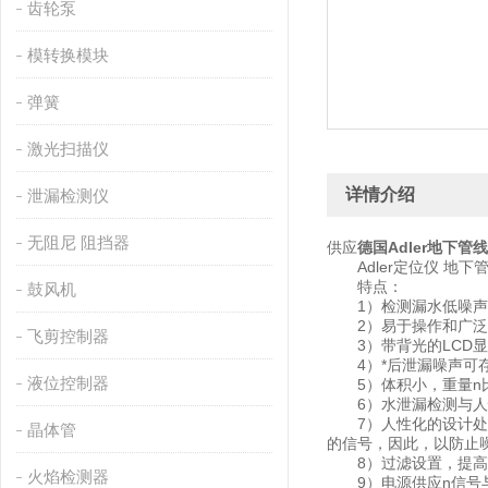
齿轮泵
模转换模块
弹簧
激光扫描仪
详情介绍
泄漏检测仪
无阻尼 阻挡器
供应
德国Adler地下管
Adler定位仪 地下
特点：
鼓风机
1）检测漏水低噪声
2）易于操作和广泛
飞剪控制器
3）带背光的LCD显
4）*后泄漏噪声可存
液位控制器
5）体积小，重量n
6）水泄漏检测与人性
7）人性化的设计处理
晶体管
的信号，因此，以防止
8）过滤设置，提高
火焰检测器
9）电源供应n信号与