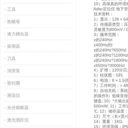
10）高保真的环境噪
Adler定位仪 地下
工具
技术资料：
1）显示：128 × 6
热螺母
2）传感器类型：压
灵敏度为800mV / 
液力耦合器
3）频率范围：
z的240Hzl
z400Hz的l
探测器
z的240Hz?650Hzl
z的240Hz?1100Hz
刀具
z的240Hz?1800Hz
z650Hz?3000Hzl
4）扩增：120分贝;
润滑泵
5）柱状图：5列;
6）电池：8 × 1.5
密封圈
7）工作时间：> 4
8）自动关机：系统
测温仪
的操作9）低噪音按
键盘; 10）*大输出
600mW; 11）工作温
光伏熔断器
℃; 12）储存温度：-
13）尺寸（长×宽×深）：
激光测距仪
14）重量：1KG;
15）环境等级：IP5