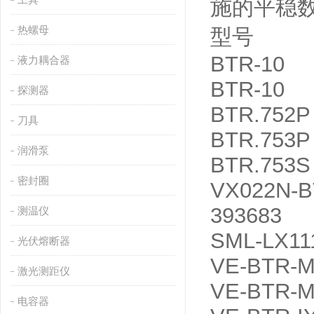
施的平稳
热螺母
型号
BTR-10
液力耦合器
BTR-10
探测器
BTR.752P
刀具
BTR.753P
润滑泵
BTR.753S
密封圈
VX022N-
393683
测温仪
SML-LX1
光伏熔断器
VE-BTR-
激光测距仪
VE-BTR-M
电容器