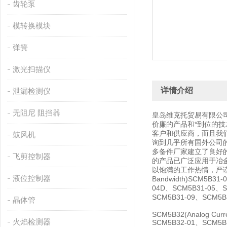
齿轮泵
模转换模块
弹簧
激光扫描仪
详情介绍
泄漏检测仪
无阻尼 阻挡器
皇岛维克托贸易有限公
价廉的产品和*到位的
客户和供应商，而且我
鼓风机
询到几乎所有国外公司的
多备件厂家建立了良好的
飞剪控制器
的产品已广泛应用于冶
以饱满的工作热情，严谨的工作
液位控制器
Bandwidth)SCM5B3
04D、SCM5B31-05、S
SCM5B31-09、SCM5B
晶体管
SCM5B32(Analog Curre
火焰检测器
SCM5B32-01、SCM5B