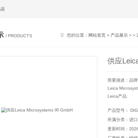
码器
示
您的位置：
网站首页
>
产品展示
> >
/ PRODUCTS
供应Leica
简要描述：品牌
Leica Microsy
Leica产品:
棱镜、精.密仪
产品型号： DIGI
应用领域:
所属分类：进口
工业、化工、生
更新时间：2026-