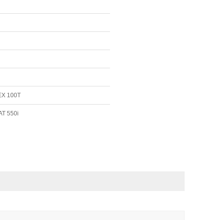
EX 100T
AT 550i