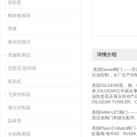
齿轮泵
模转换模块
弹簧
激光扫描仪
详情介绍
泄漏检测仪
无阻尼 阻挡器
美国Daniel阀门--
石油控制，水厂生产控
鼓风机
美国OILGEAR泵、阀、
来,OILGEAR公司
飞剪控制器
油技是高压液压传动产品
OILGEAR TOWLER
液位控制器
美国HAM-LET阀门-
质仪表阀门和接头配件
晶体管
美国Plast-O-Mat
火焰检测器
虹吸阀:有RVD、RVDM、