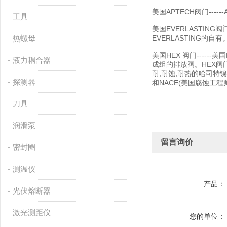
美国APTECH阀门----
工具
美国EVERLASTING
热螺母
EVERLASTING的自有
美国HEX 阀门---
液力耦合器
成组的排放阀。HEX
耐,耐蚀,耐热的哈司特镍
探测器
和NACE(美国腐蚀工程师
刀具
润滑泵
留言询价
密封圈
测温仪
产品：
光伏熔断器
激光测距仪
您的单位：