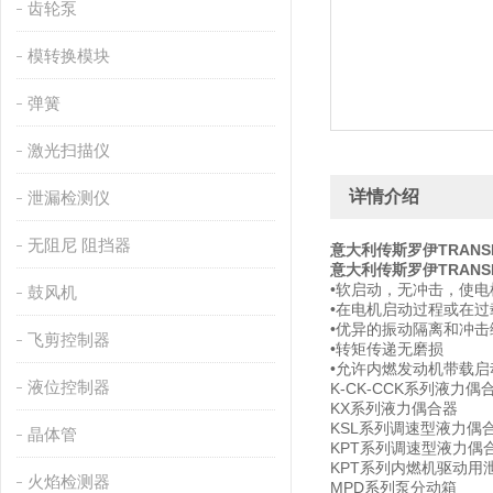
齿轮泵
模转换模块
弹簧
激光扫描仪
详情介绍
泄漏检测仪
无阻尼 阻挡器
意大利传斯罗伊
TRANS
意大利传斯罗伊TRANS
•软启动，无冲击，使
鼓风机
•在电机启动过程或在
•优异的振动隔离和冲击
飞剪控制器
•转矩传递无磨损
•允许内燃发动机带载启
液位控制器
K-CK-CCK系列液力偶
KX系列液力偶合器
KSL系列调速型液力偶
晶体管
KPT系列调速型液力偶
KPT系列内燃机驱动用
火焰检测器
MPD系列泵分动箱