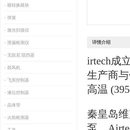
模转换模块
弹簧
激光扫描仪
详情介绍
泄漏检测仪
无阻尼 阻挡器
irtech成
鼓风机
生产商与
飞剪控制器
高温 (39
液位控制器
晶体管
秦皇岛维
火焰检测器
泵，
Airt
工具