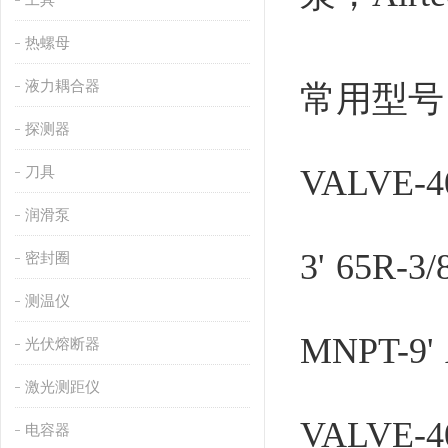
热螺母
液力耦合器
常用型号
探测器
刀具
VALVE-4
润滑泵
3'
65R-3/
密封圈
测温仪
MNPT-9'
光伏熔断器
激光测距仪
VALVE-40
电容器