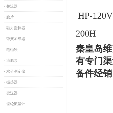
整流器
HP-120V
膜片
磁力搅拌器
200H
弹簧加载器
秦皇岛维
电磁铁
有专门渠
油脂泵
备件经销
水分测定仪
振荡器
变送器.
齿轮流量计