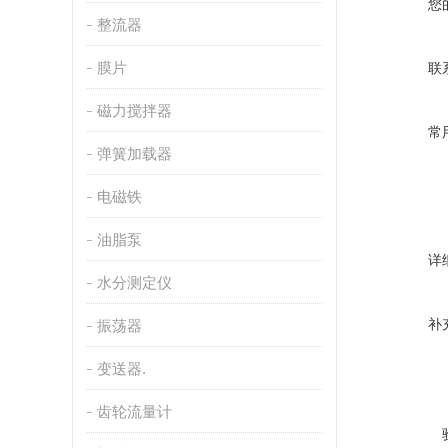
您
整流器
膜片
联
磁力搅拌器
常
弹簧加载器
电磁铁
油脂泵
详
水分测定仪
补
振荡器
变送器.
齿轮流量计