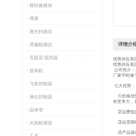
模转换模块
弹簧
激光扫描仪
详情介
泄漏检测仪
无阻尼 阻挡器
优势供应美国
优势供应美国
公司简介：
鼓风机
厂家平时难
飞剪控制器
七大优势：
①价格优势
液位控制器
有竞争力，
晶体管
②运费低廉
③运货期短
火焰检测器
④产品保证
工具