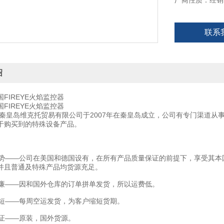
厂商性质：经销
FIREYE火焰检
联系
绍
FIREYE火焰监控器
FIREYE火焰监控器
秦皇岛维克托贸易有限公司于2007年在秦皇岛成立，公司有专门渠道从
于购买到的特殊设备产品。
——公司在美国和德国设有，在所有产品质量保证的前提下，享受其本
并且普通及特殊产品均货源充足。
——因和国外仓库的订单拼单发货，所以运费低。
——每周空运发货，为客户缩短货期。
——原装，国外货源。