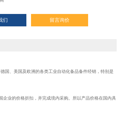
商
测器，FIREYE火焰监
我们
留言询价
事德国、美国及欧洲的各类工业自动化备品备件经销，特别是
国企业的价格折扣，并完成境内采购。所以产品价格在国内具