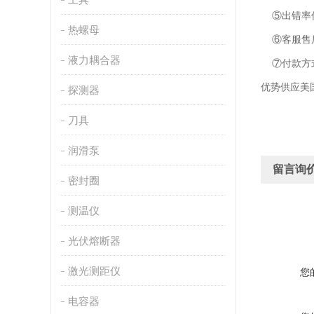
⑤出错率低
热螺母
⑥客服售后
液力耦合器
⑦付款方
优势供应美国
探测器
刀具
润滑泵
留言询
密封圈
测温仪
光伏熔断器
激光测距仪
您
电容器