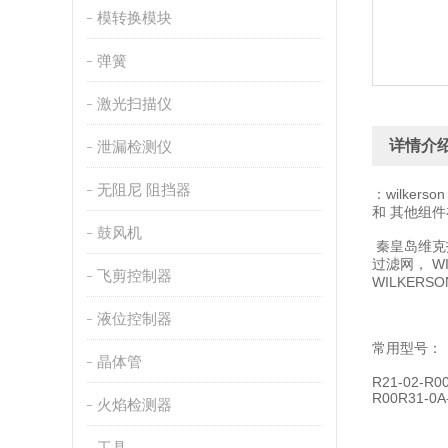
模转换模块
弹簧
激光扫描仪
详情介
泄漏检测仪
无阻尼 阻挡器
：wilk
和 其他组件
鼓风机
秦皇岛维克托
过滤网， WI
飞剪控制器
WILKERS
液位控制器
常用型号：
晶体管
R21-02-R0
R00R31-0A
火焰检测器
工具