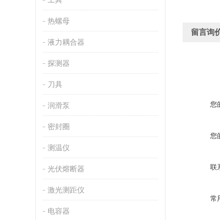
热螺母
留言询
液力耦合器
探测器
刀具
您
润滑泵
密封圈
您
测温仪
联
光伏熔断器
激光测距仪
常
电容器