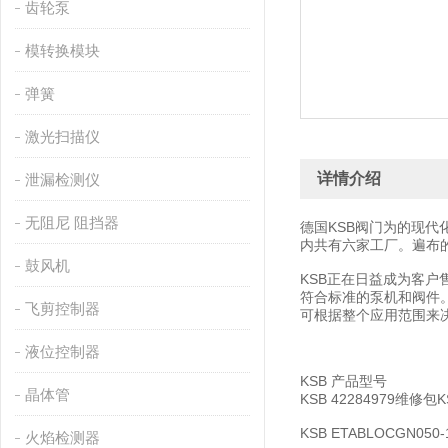
齿轮泵
模转换模块
弹簧
激光扫描仪
详情介绍
泄漏检测仪
无阻尼 阻挡器
德国KSB阀门为的现代
内共有六家工厂。遍布
鼓风机
KSB正在日益成为客户
符合标准的泵机和阀件
飞剪控制器
可根据整个应用范围来
液位控制器
KSB 产品型号
晶体管
KSB 42284979维修包KS
KSB ETABLOCGN050-1
火焰检测器