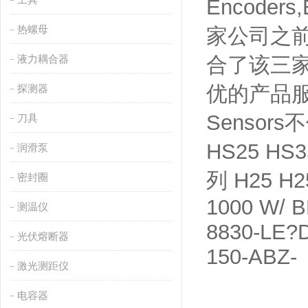
Encoders
热螺母
家公司之前
液力耦合器
合了该三
优的产品服
探测器
Sensors
刀具
HS25 HS
润滑泵
列 H25 H2
密封圈
1000 W/ B
测温仪
8830-LE?D
光伏熔断器
150-ABZ-
激光测距仪
电容器